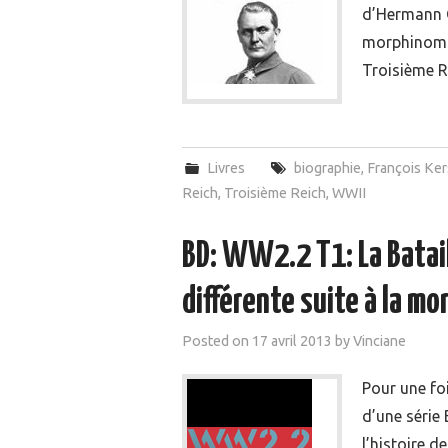
d’Hermann G
morphinoman
Troisième Re
Livres
biographie
,
François Ke
Reich
,
Troisième Reich
,
WWII
BD: WW2.2 T1: La Batail
différente suite à la mor
Posted on
17 avril 2013
by
Vinciane
Pour une foi
d’une série
l’histoire d