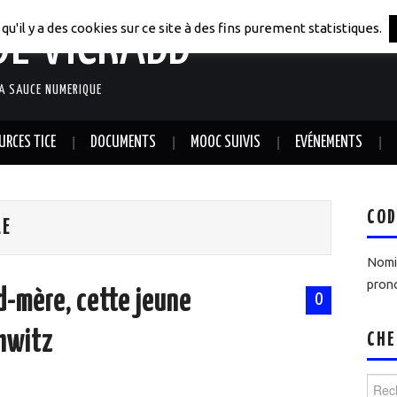
DE VICRABB
qu'il y a des cookies sur ce site à des fins purement statistiques.
LA SAUCE NUMERIQUE
URCES TICE
DOCUMENTS
MOOC SUIVIS
EVÉNEMENTS
COD
LE
Nomin
prono
nd-mère, cette jeune
0
hwitz
CHE
Reche