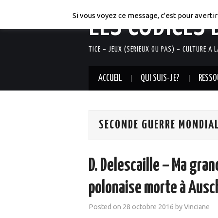
LES CODICES 
Si vous voyez ce message, c'est pour avertir 
TICE – JEUX (SERIEUX OU PAS) – CULTURE A 
ACCUEIL
QUI SUIS-JE?
RESSO
SECONDE GUERRE MONDIA
D. Delescaille – Ma gra
polonaise morte à Ausc
Posted on
28 octobre 2016
by
Vinciane