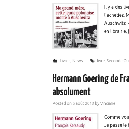
Il y a des l
l’achetiez.
Auschwitz d
en librairie
Livres
,
News
livre
,
Seconde Gu
Hermann Goering de Fran
absolument
Posted on
5 août 2013
by
Vinciane
Comme vous 
Je passe le