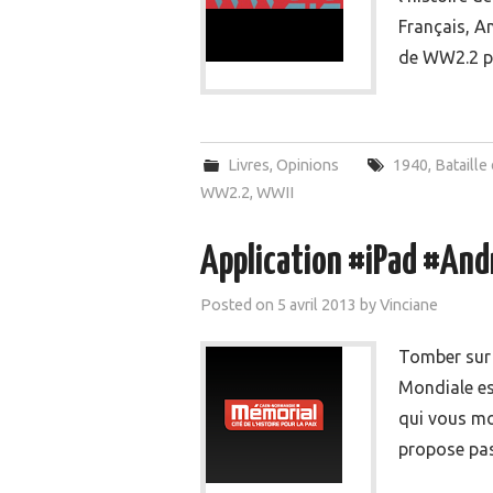
Français, An
de WW2.2 p
Livres
,
Opinions
1940
,
Bataille
WW2.2
,
WWII
Application #iPad #And
Posted on
5 avril 2013
by
Vinciane
Tomber sur 
Mondiale es
qui vous mo
propose pas