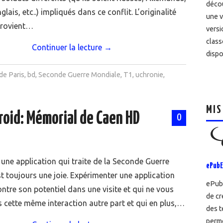
décou
glais, etc..) impliqués dans ce conflit. L’originalité
une v
rovient…
versi
class
Continuer la lecture
→
dispo
 de Paris
,
bd
,
Seconde Guerre Mondiale
,
T1
,
uchronie
,
MIS
roid: Mémorial de Caen HD
0
une application qui traite de la Seconde Guerre
ePubE
t toujours une joie. Expérimenter une application
ePubE
ntre son potentiel dans une visite et qui ne vous
de cr
 cette même interaction autre part et qui en plus,…
des t
perme