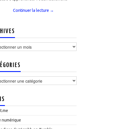
Continuer la lecture
→
HIVES
ves
ÉGORIES
ories
NS
t.me
e numérique