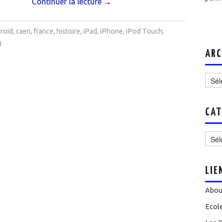
Continuer la lecture
→
roid
,
caen
,
france
,
histoire
,
iPad
,
iPhone
,
iPod Touch
,
I
ARC
Archi
CAT
Catég
LIE
Abou
Ecol