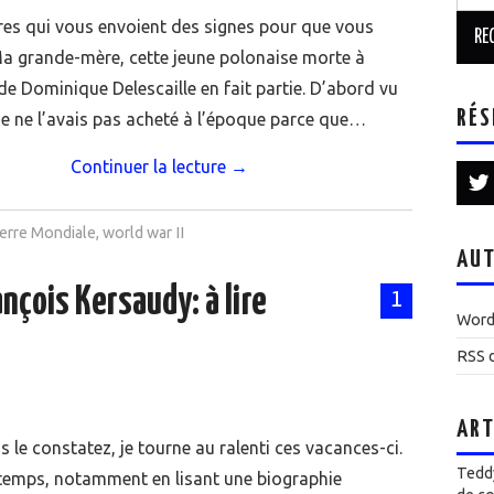
ivres qui vous envoient des signes pour que vous
 Ma grande-mère, cette jeune polonaise morte à
e Dominique Delescaille en fait partie. D’abord vu
RÉS
, je ne l’avais pas acheté à l’époque parce que…
Continuer la lecture
→
erre Mondiale
,
world war II
AUT
çois Kersaudy: à lire
1
Word
RSS d
ART
le constatez, je tourne au ralenti ces vacances-ci.
Teddy
 temps, notamment en lisant une biographie