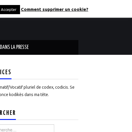
Comment supprimer un cookie?
Accepter
DANS LA PRESSE
ICES
atif/Vocatif pluriel de codex, codicis. Se
nce kodikès dans ma tête.
RCHER
rcher :