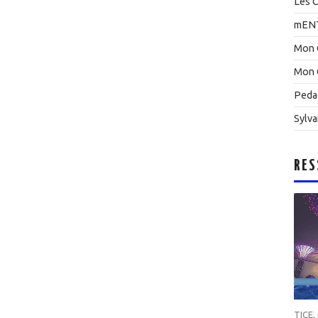
Les C
mEN
Mon 
Mon 
Peda
Sylva
RES
TICE
,