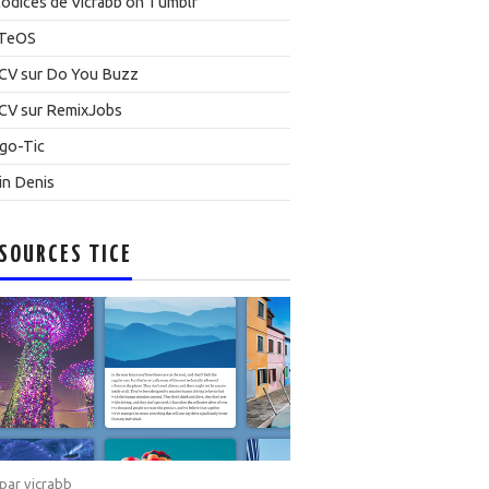
odices de Vicrabb on Tumblr
TeOS
CV sur Do You Buzz
CV sur RemixJobs
go-Tic
in Denis
SOURCES TICE
 par
vicrabb