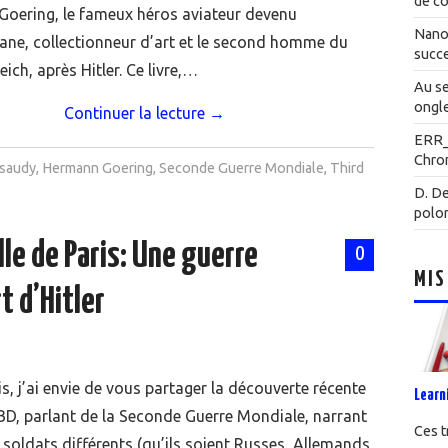
de co
oering, le fameux héros aviateur devenu
Nanot
e, collectionneur d’art et le second homme du
succe
ich, après Hitler. Ce livre,…
Au se
ongle
Continuer la lecture
→
ERR
Chrom
rsaudy
,
Hermann Goering
,
Seconde Guerre Mondiale
,
Third
D. De
polo
le de Paris: Une guerre
0
MIS
t d’Hitler
s, j’ai envie de vous partager la découverte récente
Learn
 BD, parlant de la Seconde Guerre Mondiale, narrant
Ces t
e soldats différents (qu’ils soient Russes, Allemands,