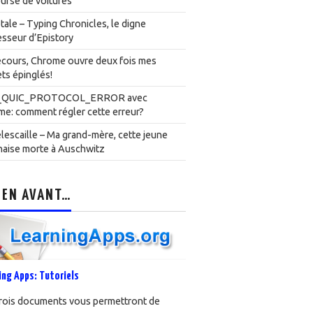
urse de voitures
ale – Typing Chronicles, le digne
sseur d’Epistory
cours, Chrome ouvre deux fois mes
ts épinglés!
_QUIC_PROTOCOL_ERROR avec
e: comment régler cette erreur?
lescaille – Ma grand-mère, cette jeune
naise morte à Auschwitz
 EN AVANT…
ing Apps: Tutoriels
rois documents vous permettront de