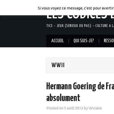
LES CODICES 
Si vous voyez ce message, c'est pour avertir 
TICE – JEUX (SERIEUX OU PAS) – CULTURE A 
ACCUEIL
QUI SUIS-JE?
RESSO
WWII
Hermann Goering de Fran
absolument
Posted on
5 août 2013
by
Vinciane