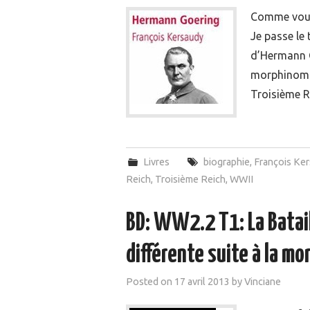
Comme vous 
Je passe le
d’Hermann G
morphinoman
Troisième Re
Livres
biographie
,
François Ke
Reich
,
Troisième Reich
,
WWII
BD: WW2.2 T1: La Batail
différente suite à la mor
Posted on
17 avril 2013
by
Vinciane