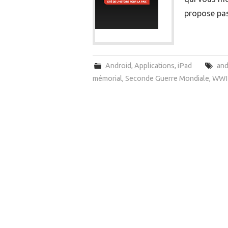
propose pas
Android
,
Applications
,
iPad
and
mémorial
,
Seconde Guerre Mondiale
,
WWI