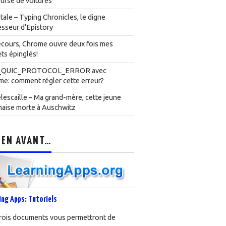
urse de voitures
ale – Typing Chronicles, le digne
sseur d’Epistory
cours, Chrome ouvre deux fois mes
ts épinglés!
_QUIC_PROTOCOL_ERROR avec
e: comment régler cette erreur?
lescaille – Ma grand-mère, cette jeune
naise morte à Auschwitz
 EN AVANT…
ing Apps: Tutoriels
rois documents vous permettront de