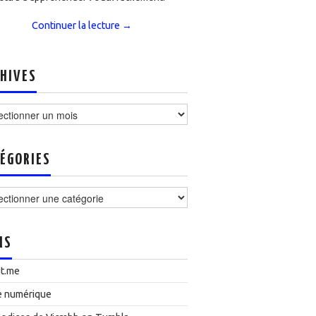
Continuer la lecture
→
HIVES
ves
ÉGORIES
ories
NS
t.me
e numérique