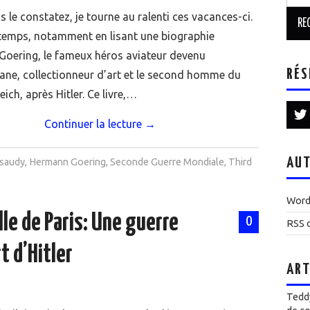
le constatez, je tourne au ralenti ces vacances-ci.
 temps, notamment en lisant une biographie
oering, le fameux héros aviateur devenu
RÉS
e, collectionneur d’art et le second homme du
ich, après Hitler. Ce livre,…
Continuer la lecture
→
AUT
rsaudy
,
Hermann Goering
,
Seconde Guerre Mondiale
,
Third
Word
le de Paris: Une guerre
0
RSS d
t d’Hitler
ART
Teddy