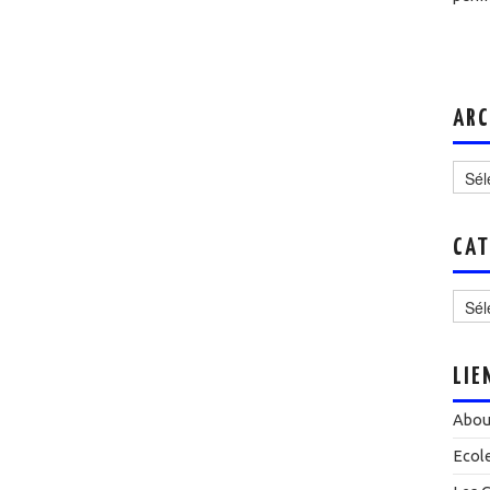
ARC
Archi
CAT
Catég
LIE
Abou
Ecol