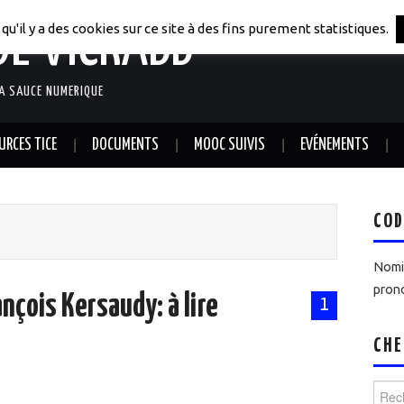
DE VICRABB
qu'il y a des cookies sur ce site à des fins purement statistiques.
LA SAUCE NUMERIQUE
URCES TICE
DOCUMENTS
MOOC SUIVIS
EVÉNEMENTS
COD
Nomin
prono
çois Kersaudy: à lire
1
CHE
Reche