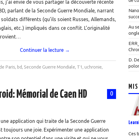
de co
s, j’ai envie de vous partager la découverte récente
 BD, parlant de la Seconde Guerre Mondiale, narrant
Nanot
succe
e soldats différents (qu’ils soient Russes, Allemands,
Au se
glais, etc..) impliqués dans ce conflit. L’originalité
ongle
rovient…
ERR
Continuer la lecture
→
Chrom
D. De
polo
 de Paris
,
bd
,
Seconde Guerre Mondiale
,
T1
,
uchronie
,
MIS
roid: Mémorial de Caen HD
0
une application qui traite de la Seconde Guerre
Learn
t toujours une joie. Expérimenter une application
Ces t
ntre son potentiel dans une visite et qui ne vous