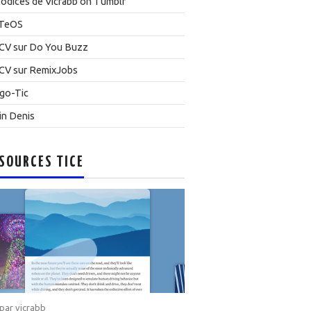
odices de Vicrabb on Tumblr
TeOS
CV sur Do You Buzz
CV sur RemixJobs
go-Tic
in Denis
SOURCES TICE
 par
vicrabb