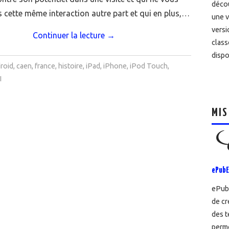
décou
 cette même interaction autre part et qui en plus,…
une v
versi
Continuer la lecture
→
class
dispo
roid
,
caen
,
france
,
histoire
,
iPad
,
iPhone
,
iPod Touch
,
I
MIS
ePubE
ePubE
de cr
des t
perme