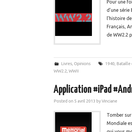
Pour une foi
d’une série
l’histoire d
Français, An
de WW2.2 p
Livres
,
Opinions
1940
,
Bataille
WW2.2
,
WWII
Application #iPad #And
Posted on
5 avril 2013
by
Vinciane
Tomber sur 
Mondiale es
qui vous mo