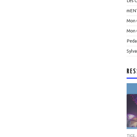
Les C
mEN
Mon 
Mon 
Peda
Sylva
RES
TICE
,