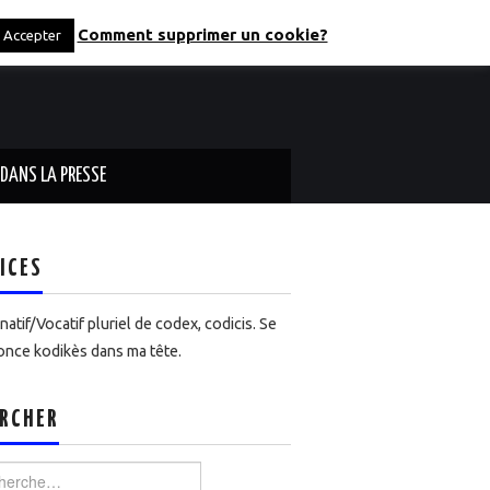
Comment supprimer un cookie?
Accepter
DANS LA PRESSE
ICES
atif/Vocatif pluriel de codex, codicis. Se
nce kodikès dans ma tête.
RCHER
rcher :