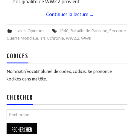
L’originalité de WW2.2 provient…
Continuer la lecture
→
Livres
,
Opinions
1940
,
Bataille de Paris
,
bd
,
Seconde
Guerre Mondiale
,
T1
,
uchronie
,
WW2.2
,
WWII
CODICES
Nominatif/Vocatif pluriel de codex, codicis. Se prononce
kodikès dans ma tête.
CHERCHER
Rechercher :