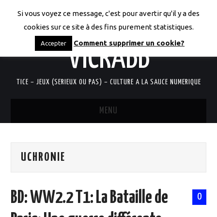
Si vous voyez ce message, c'est pour avertir qu'il y a des
LES CODICES DE
cookies sur ce site à des fins purement statistiques.
Comment supprimer un cookie?
Accepter
VICRABB
TICE – JEUX (SERIEUX OU PAS) – CULTURE A LA SAUCE NUMERIQUE
MENU
ACCUEIL
UCHRONIE
QUI SUIS-JE?
RESSOURCES TICE
BD: WW2.2 T1: La Bataille de
0
DOCUMENTS