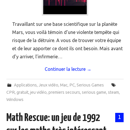
Travaillant sur une base scientifique sur la planète
Mars, vous voilà témoin d’une violente tempête qui
risque de la détruire. A vous de trouver votre équipe
et de leur apporter ce dont ils ont besoin. Mais avant
d’y arriver, l’infirmerie…
Continuer la lecture
→
Applications
,
Jeux vidéo
,
Mac
,
PC
,
Serious Games
CPR
,
gratuit
,
jeu vidéo
,
premiers secours
,
serious game
,
steam
,
Windows
Math Rescue: un jeu de 1992
1