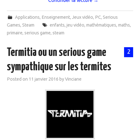
Continuer la lecture
→
Applications
,
Enseignement
,
Jeux vidéo
,
PC
,
Serious
Games
,
Steam
enfants
,
jeu vidéo
,
mathématiques
,
maths
,
primaire
,
serious game
,
steam
Termitia ou un serious game
2
sympathique sur les termites
Posted on
11 janvier 2016
by
Vinciane