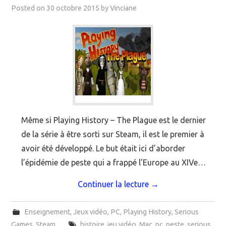
Posted on
30 octobre 2015
by
Vinciane
Même si Playing History – The Plague est le dernier
de la série à être sorti sur Steam, il est le premier à
avoir été développé. Le but était ici d’aborder
l’épidémie de peste qui a frappé l’Europe au XIVe…
Continuer la lecture
→
Enseignement
,
Jeux vidéo
,
PC
,
Playing History
,
Serious
Games
,
Steam
histoire
,
jeu vidéo
,
Mac
,
pc
,
peste
,
serious