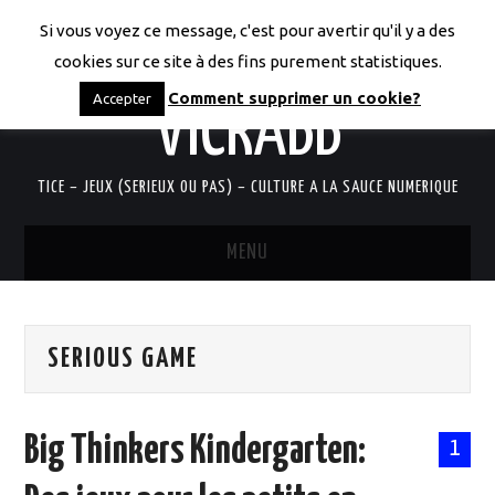
Si vous voyez ce message, c'est pour avertir qu'il y a des
LES CODICES DE
cookies sur ce site à des fins purement statistiques.
Comment supprimer un cookie?
Accepter
VICRABB
TICE – JEUX (SERIEUX OU PAS) – CULTURE A LA SAUCE NUMERIQUE
MENU
ACCUEIL
SERIOUS GAME
QUI SUIS-JE?
RESSOURCES TICE
Big Thinkers Kindergarten:
1
DOCUMENTS