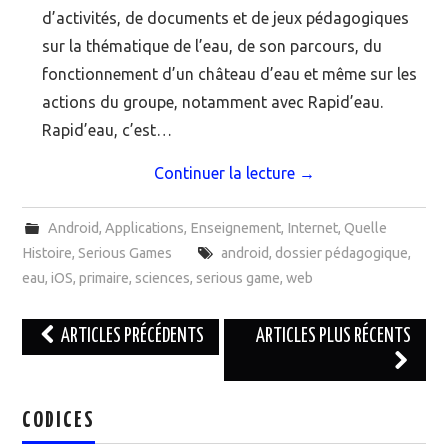
d’activités, de documents et de jeux pédagogiques
sur la thématique de l’eau, de son parcours, du
fonctionnement d’un château d’eau et même sur les
actions du groupe, notamment avec Rapid’eau.
Rapid’eau, c’est…
Continuer la lecture
→
Android
,
Applications
,
Enseignement
,
Internet
,
Quelle
Histoire
,
Serious Games
android
,
dossier pédagogique
,
eau
,
iOS
,
primaire
,
sciences
,
serious game
,
web
ARTICLES PRÉCÉDENTS
ARTICLES PLUS RÉCENTS
Navigation des articles
CODICES