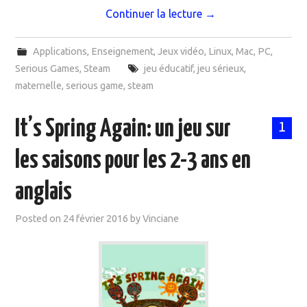
Continuer la lecture
→
Applications
,
Enseignement
,
Jeux vidéo
,
Linux
,
Mac
,
PC
,
Serious Games
,
Steam
jeu éducatif
,
jeu sérieux
,
maternelle
,
serious game
,
steam
It’s Spring Again: un jeu sur
1
les saisons pour les 2-3 ans en
anglais
Posted on
24 février 2016
by
Vinciane