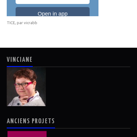
TICE
, par
vicrabb
VINCIANE
ANCIENS PROJETS