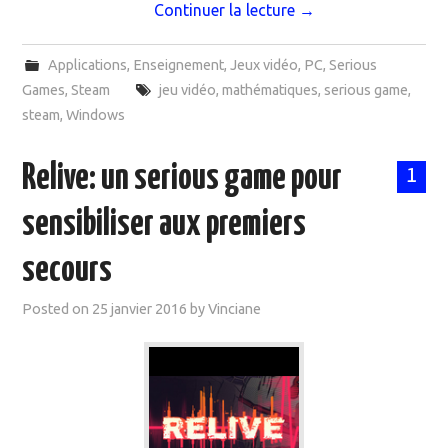
Continuer la lecture
→
Applications
,
Enseignement
,
Jeux vidéo
,
PC
,
Serious
Games
,
Steam
jeu vidéo
,
mathématiques
,
serious game
,
steam
,
Windows
Relive: un serious game pour
1
sensibiliser aux premiers
secours
Posted on
25 janvier 2016
by
Vinciane