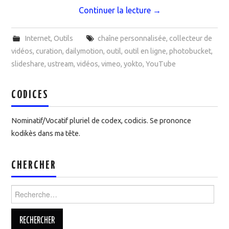
Continuer la lecture
→
Internet
,
Outils
chaîne personnalisée
,
collecteur de
vidéos
,
curation
,
dailymotion
,
outil
,
outil en ligne
,
photobucket
,
slideshare
,
ustream
,
vidéos
,
vimeo
,
yokto
,
YouTube
CODICES
Nominatif/Vocatif pluriel de codex, codicis. Se prononce
kodikès dans ma tête.
CHERCHER
Rechercher :