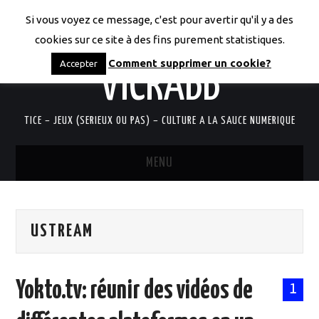
Si vous voyez ce message, c'est pour avertir qu'il y a des
LES CODICES DE
cookies sur ce site à des fins purement statistiques.
Comment supprimer un cookie?
Accepter
VICRABB
TICE – JEUX (SERIEUX OU PAS) – CULTURE A LA SAUCE NUMERIQUE
MENU
ACCUEIL
USTREAM
QUI SUIS-JE?
RESSOURCES TICE
Yokto.tv: réunir des vidéos de
1
DOCUMENTS