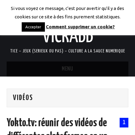
Si vous voyez ce message, c'est pour avertir qu'il y a des
LES CODICES DE
cookies sur ce site à des fins purement statistiques.
Comment supprimer un cookie?
Accepter
VICRABB
TICE – JEUX (SERIEUX OU PAS) – CULTURE A LA SAUCE NUMERIQUE
MENU
ACCUEIL
VIDÉOS
QUI SUIS-JE?
RESSOURCES TICE
Yokto.tv: réunir des vidéos de
1
DOCUMENTS