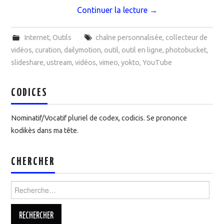
Continuer la lecture
→
Internet
,
Outils
chaîne personnalisée
,
collecteur de
vidéos
,
curation
,
dailymotion
,
outil
,
outil en ligne
,
photobucket
,
slideshare
,
ustream
,
vidéos
,
vimeo
,
yokto
,
YouTube
CODICES
Nominatif/Vocatif pluriel de codex, codicis. Se prononce
kodikès dans ma tête.
CHERCHER
Rechercher :