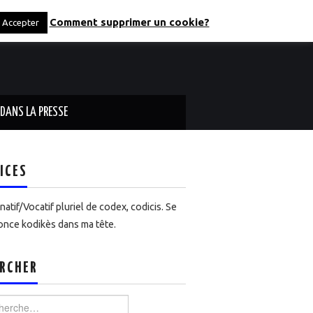
Comment supprimer un cookie?
Accepter
DANS LA PRESSE
ICES
atif/Vocatif pluriel de codex, codicis. Se
nce kodikès dans ma tête.
RCHER
rcher :