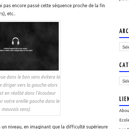
’ai pas encore passé cette séquence proche de la fin
), etc..
ARC
Archi
CAT
Catég
ue dans le bon sens évitera la
e diriger vers la gauche alors
st en réalité dans l’écouteur
LIE
ur votre oreille gauche dans le
mauvais sens)
Abou
Ecol
s un niveau, en imaginant que la difficulté supérieure