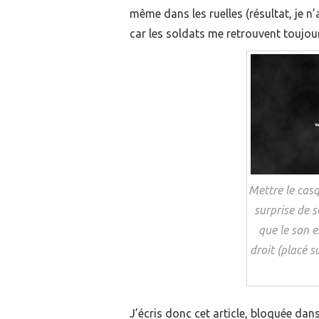
même dans les ruelles (résultat, je n
car les soldats me retrouvent toujours
Mettre le casq
surprise de s
que le son e
droit (placé s
J’écris donc cet article, bloquée dan