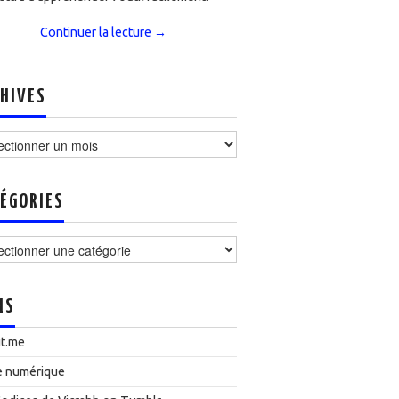
Continuer la lecture
→
HIVES
ves
ÉGORIES
ories
NS
t.me
e numérique