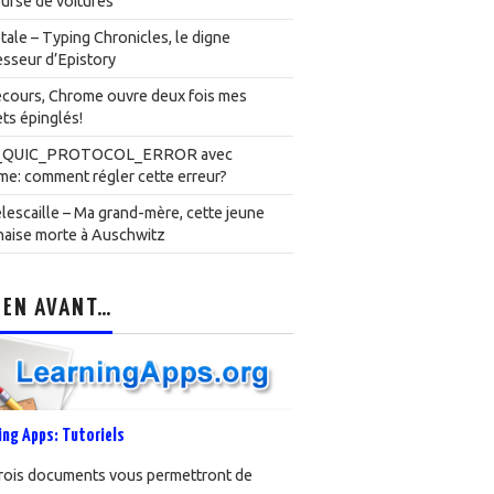
urse de voitures
ale – Typing Chronicles, le digne
sseur d’Epistory
cours, Chrome ouvre deux fois mes
ts épinglés!
_QUIC_PROTOCOL_ERROR avec
e: comment régler cette erreur?
lescaille – Ma grand-mère, cette jeune
naise morte à Auschwitz
 EN AVANT…
ing Apps: Tutoriels
rois documents vous permettront de