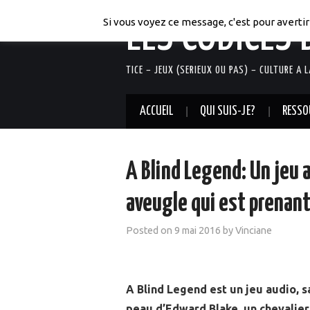
LES CODICES 
Si vous voyez ce message, c'est pour avertir 
TICE – JEUX (SERIEUX OU PAS) – CULTURE A 
ACCUEIL
QUI SUIS-JE?
RESSO
A Blind Legend: Un jeu 
aveugle qui est prenan
Posted on
9 mai 2016
by
Vinciane
A Blind Legend est un jeu audio, s
peau d’Edward Blake, un chevalier 