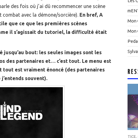
Les C
s parle des fois où j’ai dû recommencer une scène
mEN
et combat avec la démone/sorcière).
En bref, A
Mon 
acile que ce que les premières scènes
Mon 
il s’agissait du tutoriel, la difficulté était
Peda
Sylva
é jusqu’au bout: les seules images sont les
os des partenaires et… c’est tout. Le menu est
t tout est vraiment énoncé (des partenaires
RES
 j’entends souvent).
TICE
,