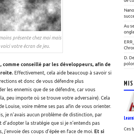
de co
Nanot
succe
Au se
ongle
moins présente chez moi mais
ERR
 voici votre écran de jeu.
Chrom
D. De
polo
e, comme conseillé par les développeurs, afin de
roite.
Effectivement, cela aide beaucoup à savoir si
rections et donc de vous défendre plus
MIS
ider les ennemis que de se défendre, car vous
ela, peu importe où se trouve votre adversaire). Cela
de Louise, voire même ses pas afin de vous orienter.
s, je n’avais aucun problème de distinction, par
Learn
 d’adopter la stratégie que si je n’entends pas
Ces t
s, j’envoie des coups d’épée en face de moi.
Et si