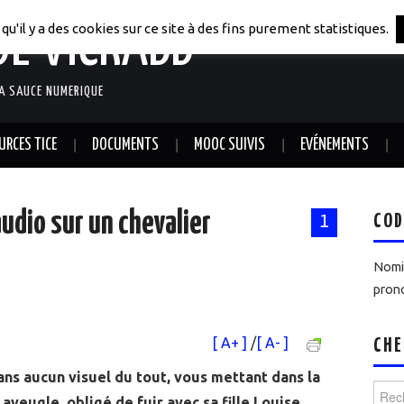
DE VICRABB
qu'il y a des cookies sur ce site à des fins purement statistiques.
LA SAUCE NUMERIQUE
URCES TICE
DOCUMENTS
MOOC SUIVIS
EVÉNEMENTS
audio sur un chevalier
COD
1
t
Nomin
prono
[ A+ ]
/
[ A- ]
CHE
ans aucun visuel du tout, vous mettant dans la
Reche
aveugle, obligé de fuir avec sa fille Louise