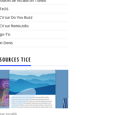
odices de Vicrabb on Tumblr
TeOS
CV sur Do You Buzz
CV sur RemixJobs
go-Tic
in Denis
SOURCES TICE
 par
vicrabb