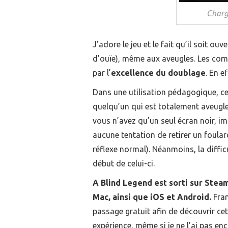
Charg
J’adore le jeu et le fait qu’il soit o
d’ouïe), même aux aveugles. Les com
par l’
excellence du doublage
. En e
Dans une utilisation pédagogique, ce 
quelqu’un qui est totalement aveugl
vous n’avez qu’un seul écran noir, i
aucune tentation de retirer un foular
réflexe normal). Néanmoins, la diffic
début de celui-ci.
A Blind Legend est sorti sur Steam
Mac, ainsi que iOS et Android.
Fran
passage gratuit afin de découvrir cett
expérience, même si je ne l’ai pas enco