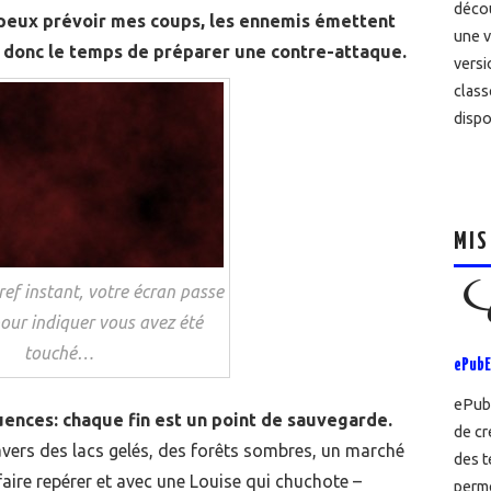
décou
eux prévoir mes coups, les ennemis émettent
une v
z donc le temps de préparer une contre-attaque.
versi
class
dispo
MIS
ef instant, votre écran passe
our indiquer vous avez été
touché…
ePubE
ePubE
uences: chaque fin est un point de sauvegarde.
de cr
vers des lacs gelés, des forêts sombres, un marché
des t
aire repérer et avec une Louise qui chuchote –
perme