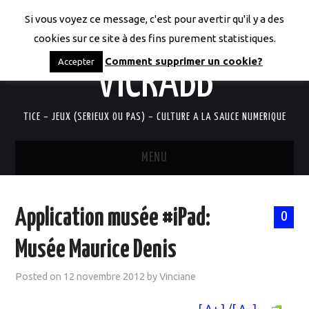
Si vous voyez ce message, c'est pour avertir qu'il y a des
LES CODICES DE
cookies sur ce site à des fins purement statistiques.
Comment supprimer un cookie?
Accepter
VICRABB
TICE – JEUX (SERIEUX OU PAS) – CULTURE A LA SAUCE NUMERIQUE
MENU
ACCUEIL
Application musée #iPad:
0
QUI SUIS-JE?
Musée Maurice Denis
RESSOURCES TICE
Posted on
12 novembre 2012
by
Vinciane
DOCUMENTS