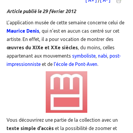
[ A+ ]
/
[ A- ]
MOOC SUIVIS
Article publié le 29 février 2012
L’application musée de cette semaine concerne celui de
EVÉNEMENTS
Maurice Denis
, qui n’est en aucun cas centré sur cet
artiste. En effet, il a pour vocation de montrer des
DANS LA PRESSE
œuvres du XIXe et XXe siècles
, du moins, celles
appartenant aux mouvements
symboliste
,
nabi
,
post-
impressionniste
et de
l’école de Pont-Aven
.
Vous découvrirez une partie de la collection avec un
texte simple d’accès
et la possibilité de zoomer et