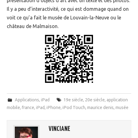
présentation d’objets d’art avec un texte et des photos.
Il y a peu d’interactivité, ce qui est dommage quand on
voit ce qu’a fait le musée de Louvain-la-Neuve ou le
château de Malmaison.
Applications
,
iPad
19e siècle
,
20e siècle
,
application
mobile
,
france
,
iPad
,
iPhone
,
iPod Touch
,
maurice denis
,
musée
VINCIANE