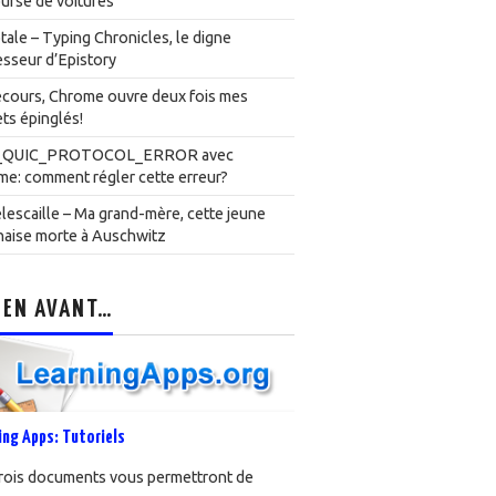
urse de voitures
ale – Typing Chronicles, le digne
sseur d’Epistory
cours, Chrome ouvre deux fois mes
ts épinglés!
_QUIC_PROTOCOL_ERROR avec
e: comment régler cette erreur?
lescaille – Ma grand-mère, cette jeune
naise morte à Auschwitz
 EN AVANT…
ing Apps: Tutoriels
rois documents vous permettront de