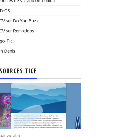
odices de Vicrabb on Tumblr
TeOS
CV sur Do You Buzz
CV sur RemixJobs
go-Tic
in Denis
SOURCES TICE
 par
vicrabb