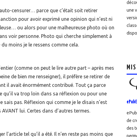
décou
auto-censurer… parce que c’était soit retirer
une v
versi
e sanction pour avoir exprimé une opinion qui n’est ni
class
daleuse… ou alors pour une malheureuse photo où on
dispo
 sans voir personne. Photo qui cherche simplement à
– du moins je le ressens comme cela.
MIS
ntier (comme on peut le lire autre part – après mes
peine de bien me renseigner), il préfère se retirer de
nt il avait énormément contribué. Tout ça parce
 qu’il va trop loin dans sa réflexion ou pour une
 sais pas. Réflexion qui comme je le disais n’est
ePubE
s AVANT lui. Certes dans d’autres termes.
ePubE
de cr
des t
 l’article tel qu’il a été. Il n’en reste pas moins que
perme