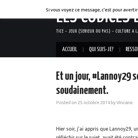
LES CODICES 
Si vous voyez ce message, c'est pour avertir 
TICE – JEUX (SERIEUX OU PAS) – CULTURE A 
ACCUEIL
QUI SUIS-JE?
RESSO
Et un jour, #Lannoy29 s
soudainement.
Posted on
25 octobre 2014
by
Vinciane
Hier soir, j’ai appris que Lannoy29, 
réfléchir sur le sujet, avait été contr