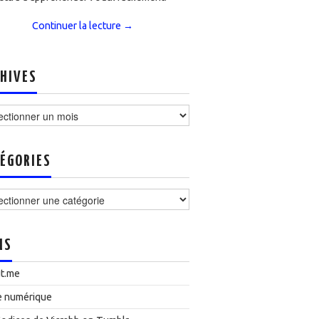
Continuer la lecture
→
HIVES
ves
ÉGORIES
ories
NS
t.me
e numérique