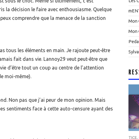
 sous le choc. Même si ultimement, c’est
Les C
ris la décision le faire avec enthousiasme. Quelque
mEN
. Je peux comprendre que la menace de la sanction
Mon 
Mon 
Peda
i pas tous les éléments en main. Je rajoute peut-être
Sylva
a jamais fait dans vie. Lannoy29 veut peut-être que
envie d’être tout un coup au centre de l’attention
RES
 de moi-même).
ond. Non pas que j’ai peur de mon opinion. Mais
mes sentiments face à cette auto-censure ayant des
TICE
,