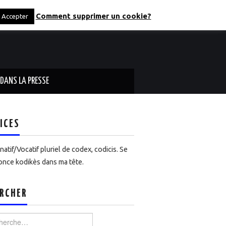
Comment supprimer un cookie?
Accepter
DANS LA PRESSE
ICES
atif/Vocatif pluriel de codex, codicis. Se
nce kodikès dans ma tête.
RCHER
rcher :