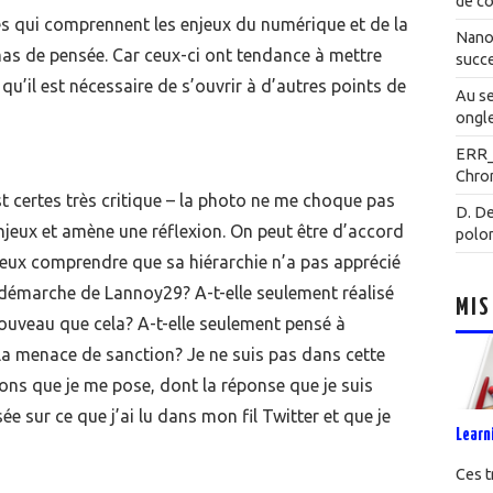
de co
es qui comprennent les enjeux du numérique et de la
Nanot
mas de pensée. Car ceux-ci ont tendance à mettre
succe
 qu’il est nécessaire de s’ouvrir à d’autres points de
Au se
ongle
ERR
Chrom
 est certes très critique – la photo ne me choque pas
D. De
enjeux et amène une réflexion. On peut être d’accord
polo
 peux comprendre que sa hiérarchie n’a pas apprécié
 démarche de Lannoy29? A-t-elle seulement réalisé
MIS
 nouveau que cela? A-t-elle seulement pensé à
 la menace de sanction? Je ne suis pas dans cette
ions que je me pose, dont la réponse que je suis
 sur ce que j’ai lu dans mon fil Twitter et que je
Learn
Ces t