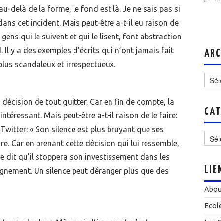
u-delà de la forme, le fond est là. Je ne sais pas si
dans cet incident. Mais peut-être a-t-il eu raison de
s gens qui le suivent et qui le lisent, font abstraction
 Il y a des exemples d’écrits qui n’ont jamais fait
ARC
 plus scandaleux et irrespectueux.
Archi
a décision de tout quitter. Car en fin de compte, la
CAT
éressant. Mais peut-être a-t-il raison de le faire:
Catég
Twitter: « Son silence est plus bruyant que ses
e. Car en prenant cette décision qui lui ressemble,
n ne dit qu’il stoppera son investissement dans les
LIE
gnement. Un silence peut déranger plus que des
Abou
Ecol