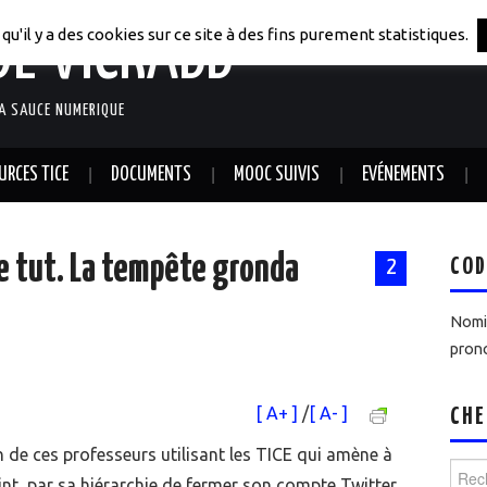
DE VICRABB
qu'il y a des cookies sur ce site à des fins purement statistiques.
LA SAUCE NUMERIQUE
URCES TICE
DOCUMENTS
MOOC SUIVIS
EVÉNEMENTS
e tut. La tempête gronda
COD
2
Nomin
prono
[ A+ ]
/
[ A- ]
CHE
un de ces professeurs utilisant les TICE qui amène à
Reche
aint
par sa hiérarchie de fermer son compte Twitter