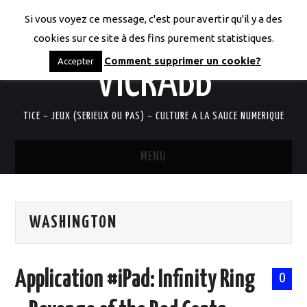
Si vous voyez ce message, c'est pour avertir qu'il y a des
LES CODICES DE
cookies sur ce site à des fins purement statistiques.
Comment supprimer un cookie?
Accepter
VICRABB
TICE – JEUX (SERIEUX OU PAS) – CULTURE A LA SAUCE NUMERIQUE
MENU
ACCUEIL
WASHINGTON
QUI SUIS-JE?
RESSOURCES TICE
Application #iPad: Infinity Ring
0
DOCUMENTS