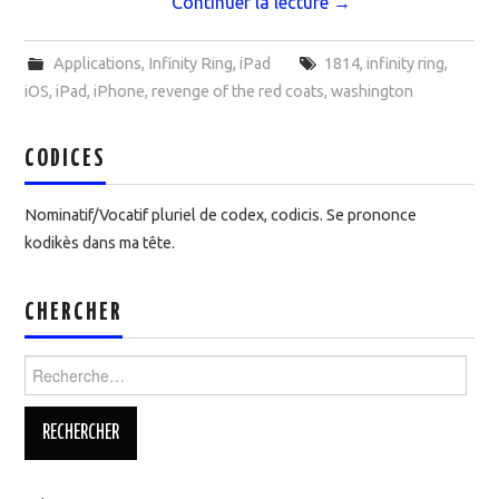
Continuer la lecture
→
Applications
,
Infinity Ring
,
iPad
1814
,
infinity ring
,
iOS
,
iPad
,
iPhone
,
revenge of the red coats
,
washington
CODICES
Nominatif/Vocatif pluriel de codex, codicis. Se prononce
kodikès dans ma tête.
CHERCHER
Rechercher :