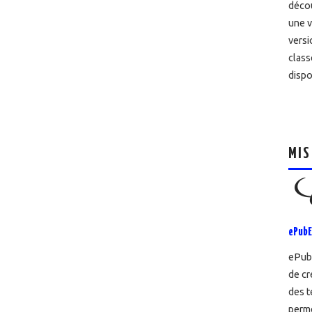
décou
une v
versi
class
dispo
MIS
ePubE
ePubE
de cr
des t
perme