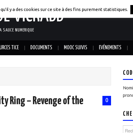
DE VICRABB
qu'il y a des cookies sur ce site à des fins purement statistiques.
LA SAUCE NUMERIQUE
URCES TICE
DOCUMENTS
MOOC SUIVIS
EVÉNEMENTS
COD
Nomin
prono
nity Ring – Revenge of the
0
CHE
Reche