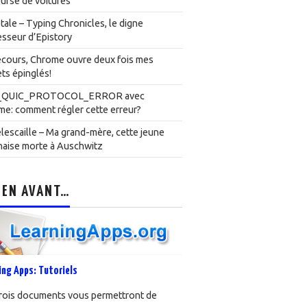
urse de voitures
ale – Typing Chronicles, le digne
sseur d’Epistory
cours, Chrome ouvre deux fois mes
ts épinglés!
_QUIC_PROTOCOL_ERROR avec
e: comment régler cette erreur?
lescaille – Ma grand-mère, cette jeune
naise morte à Auschwitz
 EN AVANT…
ing Apps: Tutoriels
rois documents vous permettront de