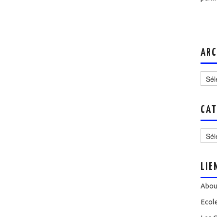
ARC
Archi
CAT
Catég
LIE
Abou
Ecol