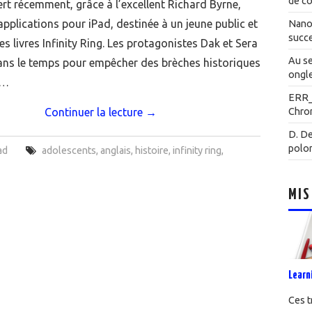
de co
ert récemment, grâce à l’excellent Richard Byrne,
applications pour iPad, destinée à un jeune public et
Nanot
succe
es livres Infinity Ring. Les protagonistes Dak et Sera
Au se
ns le temps pour empêcher des brèches historiques
ongle
r…
ERR
Continuer la lecture
→
Chrom
D. De
polo
ad
adolescents
,
anglais
,
histoire
,
infinity ring
,
MIS
Learn
Ces t