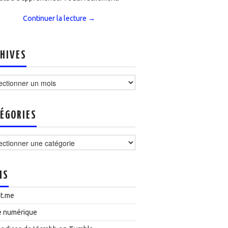
Continuer la lecture
→
HIVES
ves
ÉGORIES
ories
NS
t.me
e numérique