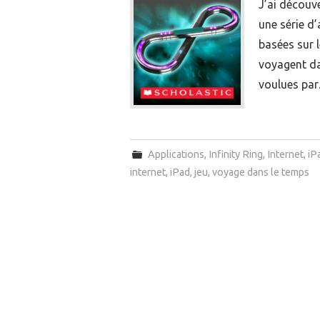
J’ai découv
une série d’
basées sur l
voyagent da
voulues pa
Applications
,
Infinity Ring
,
Internet
,
iP
internet
,
iPad
,
jeu
,
voyage dans le temps