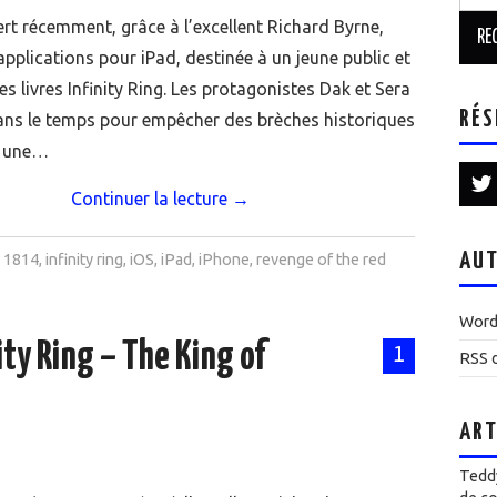
ert récemment, grâce à l’excellent Richard Byrne,
applications pour iPad, destinée à un jeune public et
es livres Infinity Ring. Les protagonistes Dak et Sera
RÉS
ns le temps pour empêcher des brèches historiques
r une…
Continuer la lecture
→
AUT
1814
,
infinity ring
,
iOS
,
iPad
,
iPhone
,
revenge of the red
Word
ity Ring – The King of
1
RSS d
ART
Teddy