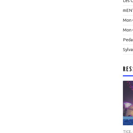
Les C
mEN
Mon 
Mon 
Peda
Sylva
RES
TICE
,