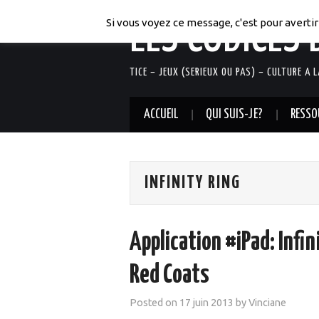
LES CODICES 
Si vous voyez ce message, c'est pour avertir 
TICE – JEUX (SERIEUX OU PAS) – CULTURE A 
ACCUEIL
QUI SUIS-JE?
RESSO
INFINITY RING
Application #iPad: Infi
Red Coats
Posted on
17 juin 2013
by
Vinciane