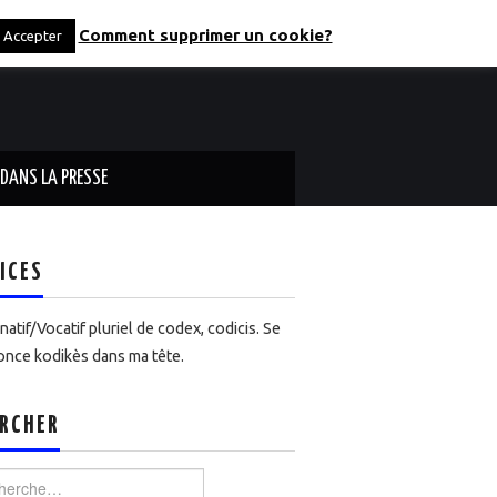
Comment supprimer un cookie?
Accepter
DANS LA PRESSE
ICES
atif/Vocatif pluriel de codex, codicis. Se
nce kodikès dans ma tête.
RCHER
rcher :