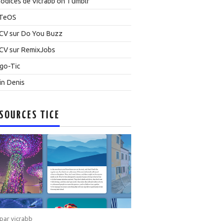
odices de Vicrabb on Tumblr
TeOS
CV sur Do You Buzz
CV sur RemixJobs
go-Tic
in Denis
SOURCES TICE
 par
vicrabb