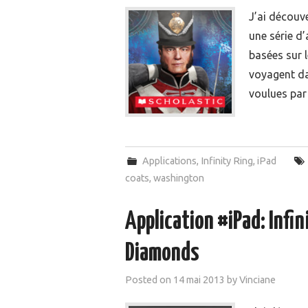
J’ai découv
une série d’
basées sur l
voyagent da
voulues pa
Applications
,
Infinity Ring
,
iPad
coats
,
washington
Application #iPad: Infin
Diamonds
Posted on
14 mai 2013
by
Vinciane