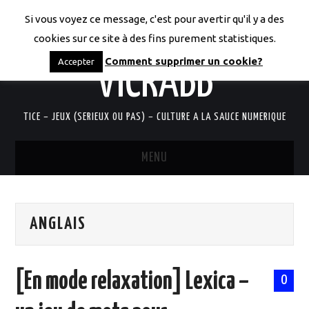
Si vous voyez ce message, c'est pour avertir qu'il y a des
LES CODICES DE
cookies sur ce site à des fins purement statistiques.
Comment supprimer un cookie?
Accepter
VICRABB
TICE – JEUX (SERIEUX OU PAS) – CULTURE A LA SAUCE NUMERIQUE
MENU
ACCUEIL
ANGLAIS
QUI SUIS-JE?
RESSOURCES TICE
[En mode relaxation] Lexica –
0
DOCUMENTS