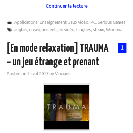
Continuer la lecture
→
Applications
,
Enseignement
,
Jeux vidéo
,
PC
,
Serious Games
anglais
,
enseignement
,
jeu vidéo
,
langues
,
steam
,
Windows
[En mode relaxation] TRAUMA
1
– un jeu étrange et prenant
Posted on
9 avril 2015
by
Vinciane