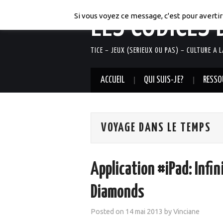
LES CODICES 
Si vous voyez ce message, c'est pour avertir 
TICE – JEUX (SERIEUX OU PAS) – CULTURE A 
ACCUEIL
QUI SUIS-JE?
RESSO
VOYAGE DANS LE TEMPS
Application #iPad: Infin
Diamonds
Posted on
14 mai 2013
by
Vinciane