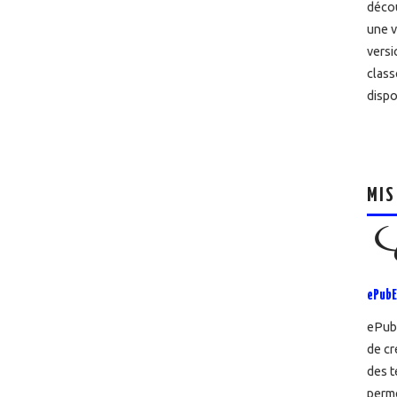
décou
une v
versi
class
dispo
MIS
ePubE
ePubE
de cr
des t
perme