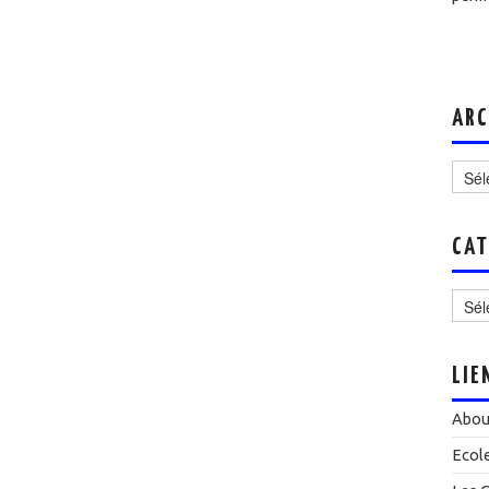
ARC
Archi
CAT
Catég
LIE
Abou
Ecol