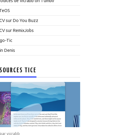
odices de Vicrabb on Tumblr
TeOS
CV sur Do You Buzz
CV sur RemixJobs
go-Tic
in Denis
SOURCES TICE
 par
vicrabb