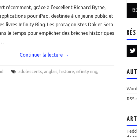
ert récemment, grâce à l’excellent Richard Byrne,
applications pour iPad, destinée à un jeune public et
es livres Infinity Ring. Les protagonistes Dak et Sera
RÉS
ns le temps pour empêcher des brèches historiques
r…
Continuer la lecture
→
AUT
ad
adolescents
,
anglais
,
histoire
,
infinity ring
,
Word
RSS d
ART
Teddy