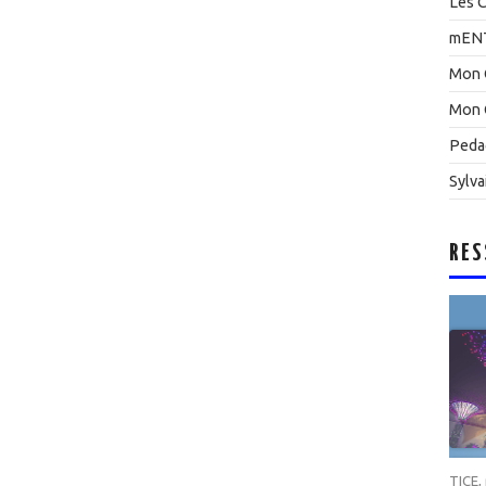
Les C
mEN
Mon 
Mon 
Peda
Sylva
RES
TICE
,