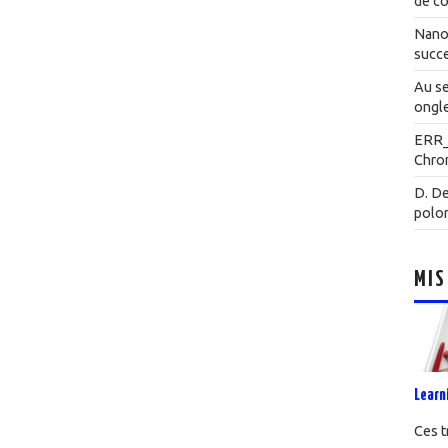
de co
Nanot
succe
Au se
ongle
ERR
Chrom
D. De
polo
MIS
Learn
Ces t