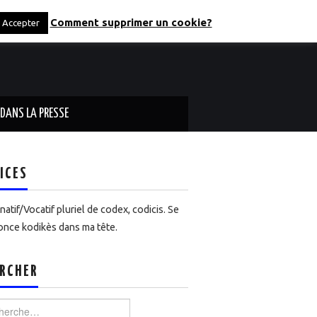
Comment supprimer un cookie?
Accepter
DANS LA PRESSE
ICES
atif/Vocatif pluriel de codex, codicis. Se
nce kodikès dans ma tête.
RCHER
rcher :