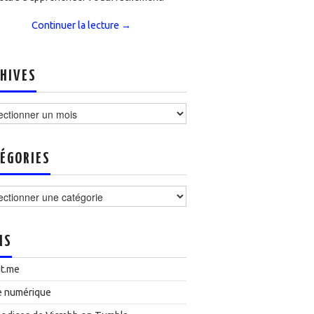
Continuer la lecture
→
HIVES
ves
ÉGORIES
ories
NS
t.me
e numérique