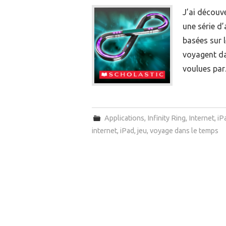
J’ai découv
une série d’
basées sur l
voyagent da
voulues pa
Applications
,
Infinity Ring
,
Internet
,
iP
internet
,
iPad
,
jeu
,
voyage dans le temps