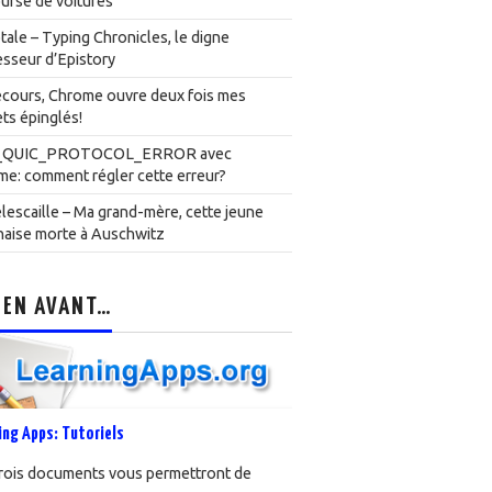
urse de voitures
ale – Typing Chronicles, le digne
sseur d’Epistory
cours, Chrome ouvre deux fois mes
ts épinglés!
_QUIC_PROTOCOL_ERROR avec
e: comment régler cette erreur?
lescaille – Ma grand-mère, cette jeune
naise morte à Auschwitz
 EN AVANT…
ing Apps: Tutoriels
rois documents vous permettront de