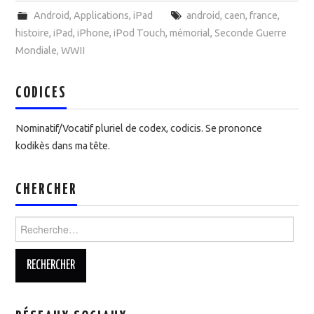
Android
,
Applications
,
iPad
android
,
caen
,
france
,
histoire
,
iPad
,
iPhone
,
iPod Touch
,
mémorial
,
Seconde Guerre
Mondiale
,
WWII
CODICES
Nominatif/Vocatif pluriel de codex, codicis. Se prononce
kodikès dans ma tête.
CHERCHER
Rechercher :