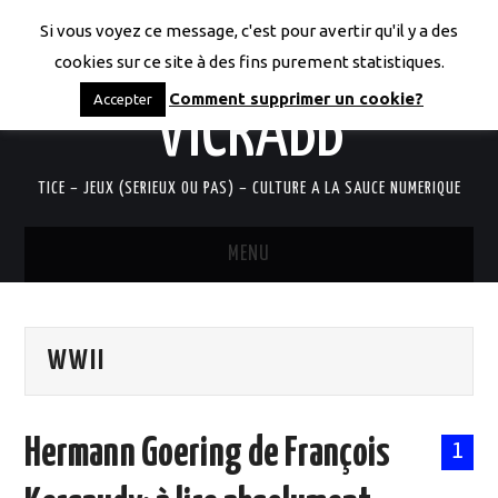
Si vous voyez ce message, c'est pour avertir qu'il y a des
LES CODICES DE
cookies sur ce site à des fins purement statistiques.
Comment supprimer un cookie?
Accepter
VICRABB
TICE – JEUX (SERIEUX OU PAS) – CULTURE A LA SAUCE NUMERIQUE
MENU
ACCUEIL
WWII
QUI SUIS-JE?
RESSOURCES TICE
Hermann Goering de François
1
DOCUMENTS