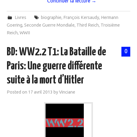
Continuer la lecture
→
Livres
biographie
,
François Kersaudy
,
Hermann
Goering
,
Seconde Guerre Mondiale
,
Third Reich
,
Troisième
Reich
,
WWII
BD: WW2.2 T1: La Bataille de
0
Paris: Une guerre différente
suite à la mort d’Hitler
Posted on
17 avril 2013
by
Vinciane